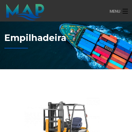
MENU
EMPRESA
Empilhadeira
SERVIÇOS
SUSTENTABILIDADE
HSEQ
COMPLIANCE
CONTATO