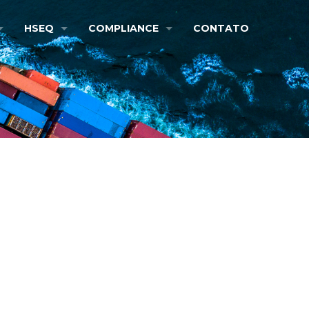
HSEQ
COMPLIANCE
CONTATO
alidade do ar)
Política HSEQ
Programa de Compliance
ção de Superfície (COVID-19)
Código de Ética e Conduta
e & Chartering
Anticorrupção & Antisuborno
ore
Direitos Humanos e Trabalhistas
ga com Gas Free
Due Diligence Procurement
r (PMOC)
Suporte Jurídico