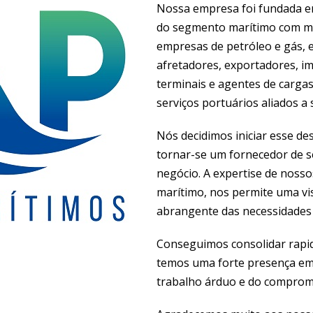
Nossa empresa foi fundada em 
STS (Ship to Ship) & STB (Ship to Barge
do segmento marítimo com ma
empresas de petróleo e gás, 
afretadores, exportadores, im
terminais e agentes de carga
serviços portuários aliados a
Nós decidimos iniciar esse de
tornar-se um fornecedor de s
negócio. A expertise de noss
marítimo, nos permite uma vi
abrangente das necessidades 
Conseguimos consolidar rapi
temos uma forte presença em 
trabalho árduo e do compromi