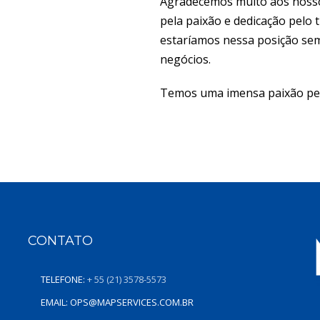
Agradecemos muito aos nossos
pela paixão e dedicação pelo 
estaríamos nessa posição sem
negócios.
Temos uma imensa paixão pe
CONTATO
TELEFONE:
+ 55 (21) 3578-5573
EMAIL:
OPS@MAPSERVICES.COM.BR