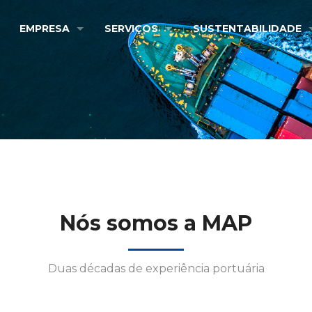
EMPRESA
SERVIÇOS
SUSTENTABILIDADE
Sobre a Empresa
Análises laboratoriais (Água, Óleo e Qu
Política Ambiental
Missão, Visão e Valores
Controle de Vetores e Pragas/Desinfec
Ciclo de Vida
Compromissos Voluntários
Descomissionamento, Projetos offshor
Logística Reversa
Projetos Sociais
Gerenciamento de Resíduos On/Offsh
Economia Circular
Nós somos a MAP
Limpeza de Tanques e Porões de car
Limpeza e manutenção de dutos de a
Duas décadas de experiência portuária
Locação de Equipamentos