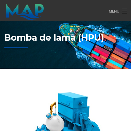
MENU
EMPRESA
Bomba de lama (HPU)
SERVIÇOS
SUSTENTABILIDADE
HSEQ
COMPLIANCE
CONTATO